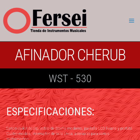
AFINADOR CHERUB
WST - 530
ESPECIFICACIONES:
Sintonizador de clip, estilo de diseño moderno, pantalla LCD liviana y portátil.
Cuatro modos, interruptor de tecla única, adecuado para varios
instrumentos.